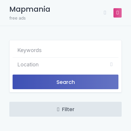
Skip
Mapmania
to
content
free ads
Search
Filter