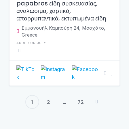
papabros είδη συσκευασίας,
αναλώσιμα, χαρτικά,
απορρυπαντικά, εκτυπωμένα είδη
Εμμανουήλ Καμπούρη 24, Μοσχάτο,
Greece
ADDED ON JULY
1
2
…
72
Posts
pagination