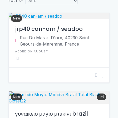
SORT BY
New
jrp40 can-am / seadoo
Rue Du Marais D'orx, 40230 Saint-
Geours-de-Maremne, France
ADDED ON AUGUST
New
+1
γυναικείο μαγιό μπικίνι brazil