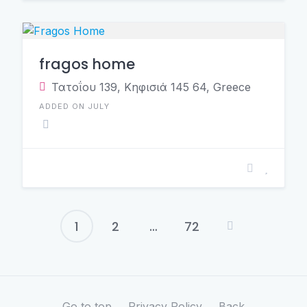
fragos home
Τατοΐου 139, Κηφισιά 145 64, Greece
ADDED ON JULY
1
2
…
72
Posts
pagination
Go to top
Privacy Policy
Back