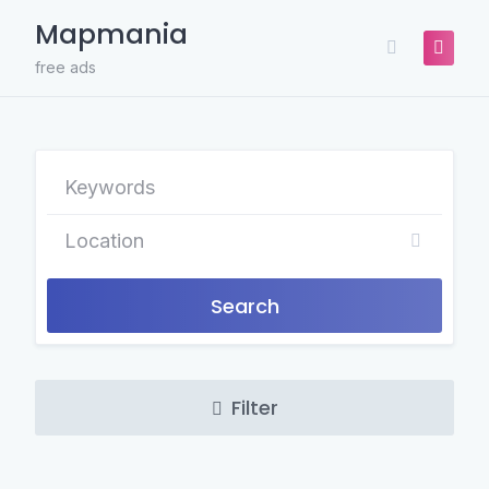
Skip
Mapmania
to
content
free ads
Search
Filter