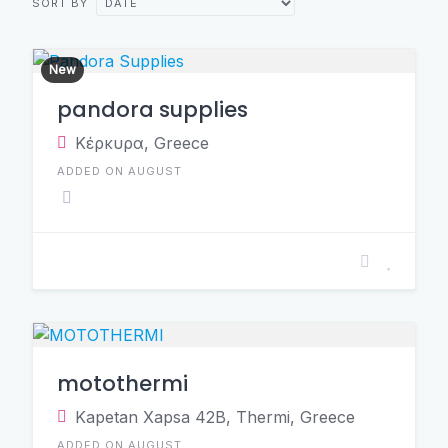
SORT BY
New
pandora supplies
Κέρκυρα, Greece
ADDED ON AUGUST
motothermi
Κapetan Χapsa 42B, Thermi, Greece
ADDED ON AUGUST