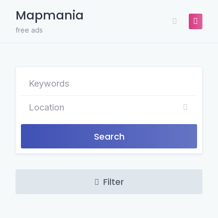
Skip
Mapmania
to
content
free ads
Search
Filter