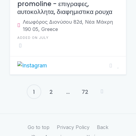
promoline - επιγραφες,
αυτοκολλητα, διαφημιστικα ρουχα
Λεωφόρος Διονύσου 82d, Νέα Μάκρη
190 05, Greece
ADDED ON JULY
1
2
…
72
Posts
pagination
Go to top
Privacy Policy
Back