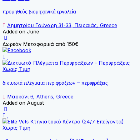
προμηθεύς βιομηχανικά εργαλεία
Δημητρίου Γούναρη 31-33, Πειραιάς, Greece
Added on June
Δωρεάν Μεταφορικά από 150€
Χωρίς Τιμή
δικτυωτά πλέγματα περιφράξεων – περιφράξεις
Μαρκόνι 6, Athens, Greece
Added on August
Χωρίς Τιμή