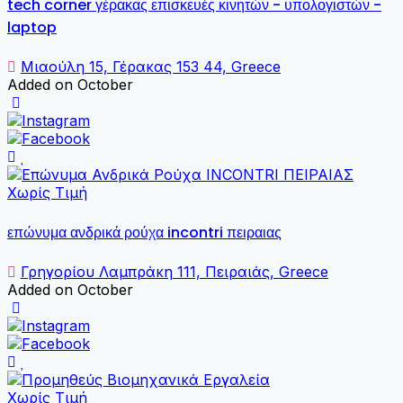
tech corner γέρακας επισκευές κινητών - υπολογιστών -
laptop
Μιαούλη 15, Γέρακας 153 44, Greece
Added on October
Χωρίς Τιμή
επώνυμα ανδρικά ρούχα incontri πειραιας
Γρηγορίου Λαμπράκη 111, Πειραιάς, Greece
Added on October
Χωρίς Τιμή