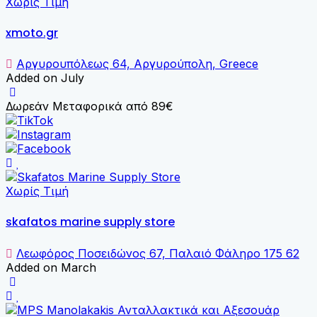
Χωρίς Τιμή
xmoto.gr
Αργυρουπόλεως 64, Αργυρούπολη, Greece
Added on July
Δωρεάν Μεταφορικά από 89€
Χωρίς Τιμή
skafatos marine supply store
Λεωφόρος Ποσειδώνος 67, Παλαιό Φάληρο 175 62
Added on March