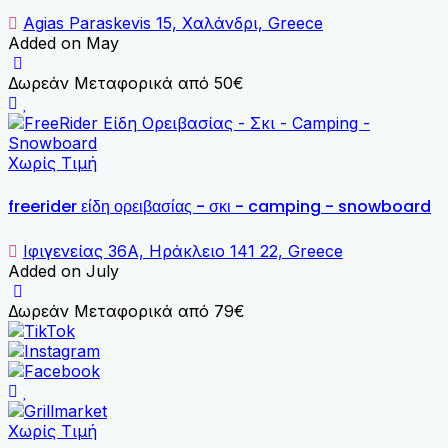
Agias Paraskevis 15, Χαλάνδρι, Greece
Added on May
Δωρεάν Μεταφορικά από 50€
Χωρίς Τιμή
freerider είδη ορειβασίας - σκι - camping - snowboard
Ιφιγενείας 36A, Ηράκλειο 141 22, Greece
Added on July
Δωρεάν Μεταφορικά από 79€
Χωρίς Τιμή