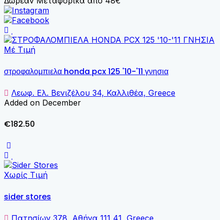
Δωρεάν Μεταφορικά από 48€
Μέ Τιμή
στροφαλομπιελα honda pcx 125 '10-'11 γνησια
Λεωφ. Ελ. Βενιζέλου 34, Καλλιθέα, Greece
Added on December
€182.50
Χωρίς Τιμή
sider stores
Πατησίων 378, Αθήνα 111 41, Greece