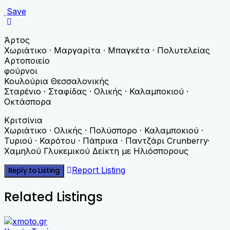
Save
Άρτος
Χωριάτικο · Μαργαρίτα · Μπαγκέτα · Πολυτελείας
Αρτοποιείο
φούρνοι
Κουλούρια Θεσσαλονικής
Σταρένιο · Σταφίδας · Ολικής · Καλαμποκιού ·
Οκτάσπορα
Κριτσίνια
Χωριάτικο · Ολικής · Πολύσπορο · Καλαμποκιού ·
Τυριού · Καρότου · Πάπρικα · Παντζάρι Crunberry·
Χαμηλού Γλυκεμικού Δείκτη με Ηλιόσπορους
Report Listing
Reply to Listing
Related Listings