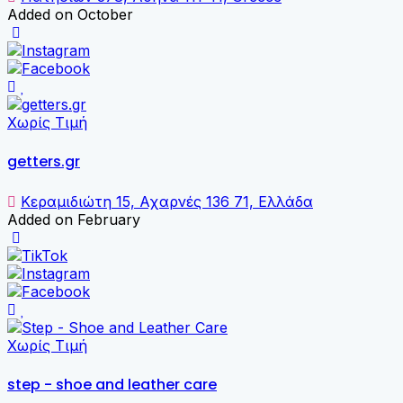
Added on October
Χωρίς Τιμή
getters.gr
Κεραμιδιώτη 15, Αχαρνές 136 71, Ελλάδα
Added on February
Χωρίς Τιμή
step - shoe and leather care