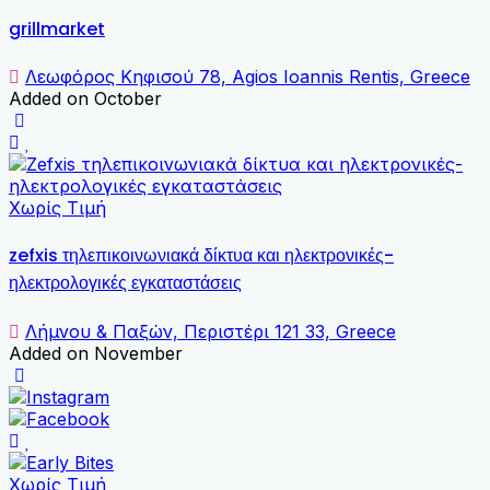
grillmarket
Λεωφόρος Κηφισού 78, Agios Ioannis Rentis, Greece
Added on October
Χωρίς Τιμή
zefxis τηλεπικοινωνιακά δίκτυα και ηλεκτρονικές-
ηλεκτρολογικές εγκαταστάσεις
Λήμνου & Παξών, Περιστέρι 121 33, Greece
Added on November
Χωρίς Τιμή