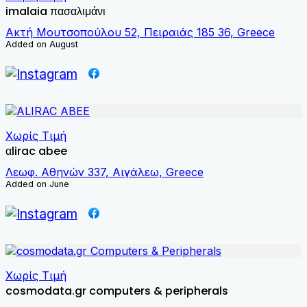
imalaia πασαλιμάνι
Ακτή Μουτσοπούλου 52, Πειραιάς 185 36, Greece
Added on August
Χωρίς Τιμή
αlirac abee
Λεωφ. Αθηνών 337, Αιγάλεω, Greece
Added on June
Χωρίς Τιμή
cosmodata.gr computers & peripherals