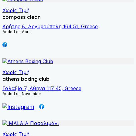
Χωρίς Τιμή
compass clean
Κρήτης 8, Αργυρούπολη 164 51, Greece
Added on April
Χωρίς Τιμή
athens boxing club
Γαλαξία 7, Αθήνα 117 45, Greece
Added on November
Χωρίς Τιμή