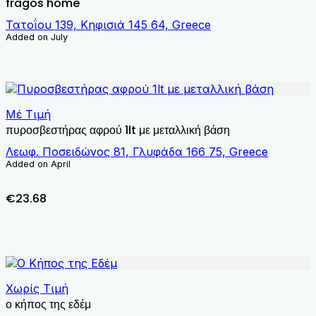
fragos home
Τατοΐου 139, Κηφισιά 145 64, Greece
Added on July
Μέ Τιμή
πυροσβεστήρας αφρού 1lt με μεταλλική βάση
Λεωφ. Ποσειδώνος 81, Γλυφάδα 166 75, Greece
Added on April
€23.68
Χωρίς Τιμή
ο κήπος της εδέμ