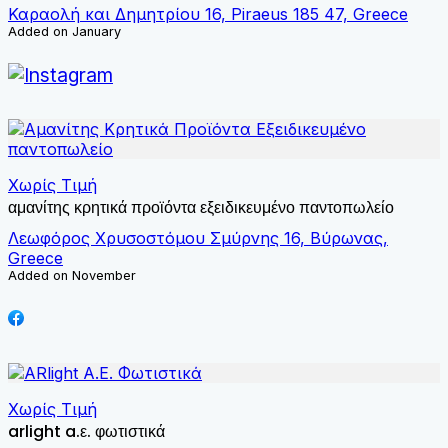
Καραολή και Δημητρίου 16, Piraeus 185 47, Greece
Added on January
Χωρίς Τιμή
αμανίτης κρητικά προϊόντα εξειδικευμένο παντοπωλείο
Λεωφόρος Χρυσοστόμου Σμύρνης 16, Βύρωνας,
Greece
Added on November
Χωρίς Τιμή
arlight a.ε. φωτιστικά