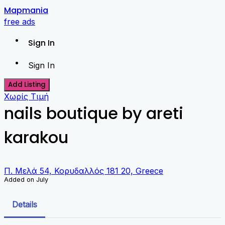
Skip
Mapmania
to
free ads
content
Sign In
Sign In
Add Listing
Χωρίς Τιμή
nails boutique by areti
karakou
Π. Μελά 54, Κορυδαλλός 181 20, Greece
Added on July
Details