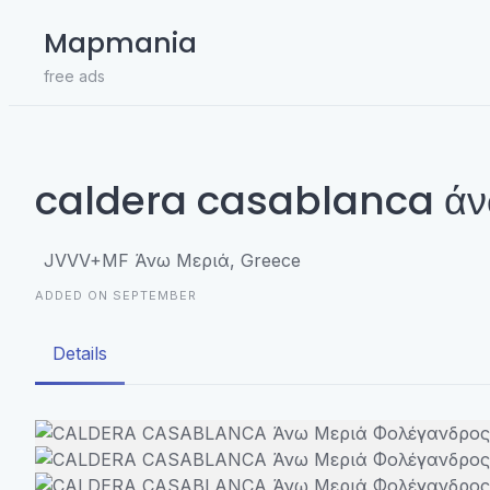
Skip
Mapmania
to
content
free ads
caldera casablanca άνω
JVVV+MF Άνω Μεριά, Greece
ADDED ON SEPTEMBER
Details