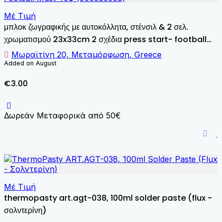
Μέ Τιμή
μπλοκ ζωγραφικής με αυτοκόλλητα, στένσιλ & 2 σελ.
χρωματισμού 23x33cm 2 σχέδια press start- football
must 40φ (000585958)
Μωραϊτίνη 20, Μεταμόρφωση, Greece
Added on August
€3.00
Δωρεάν Μεταφορικά από 50€
Μέ Τιμή
thermopasty art.agt-038, 100ml solder paste (flux -
σολντερίνη)