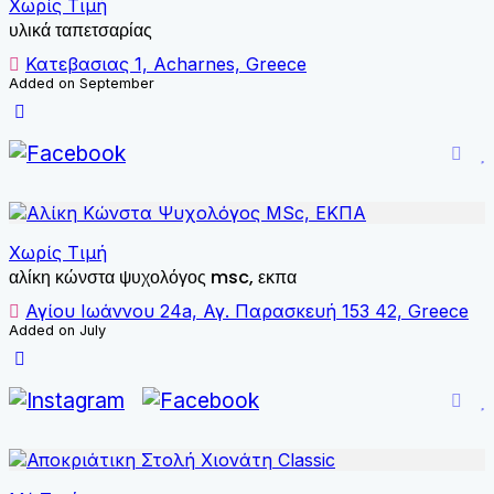
Χωρίς Τιμή
υλικά ταπετσαρίας
Κατεβασιας 1, Acharnes, Greece
Added on September
Χωρίς Τιμή
αλίκη κώνστα ψυχολόγος msc, εκπα
Αγίου Ιωάννου 24a, Αγ. Παρασκευή 153 42, Greece
Added on July