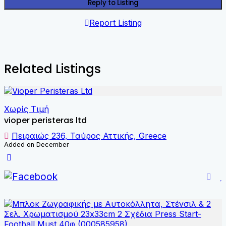
Reply to Listing
Report Listing
Related Listings
Χωρίς Τιμή
vioper peristeras ltd
Πειραιώς 236, Ταύρος Αττικής, Greece
Added on December