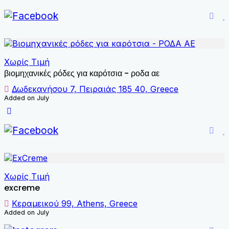
Χωρίς Τιμή
βιομηχανικές ρόδες για καρότσια - ροδα αε
Δωδεκανήσου 7, Πειραιάς 185 40, Greece
Added on July
Χωρίς Τιμή
excreme
Κεραμεικού 99, Athens, Greece
Added on July