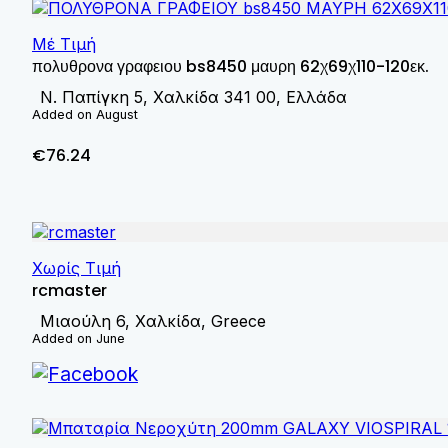
Μέ Τιμή
πολυθρονα γραφειου bs8450 μαυρη 62χ69χ110-120εκ.
N. Παπίγκη 5, Χαλκίδα 341 00, Ελλάδα
Added on August
€76.24
Χωρίς Τιμή
rcmaster
Μιαούλη 6, Χαλκίδα, Greece
Added on June