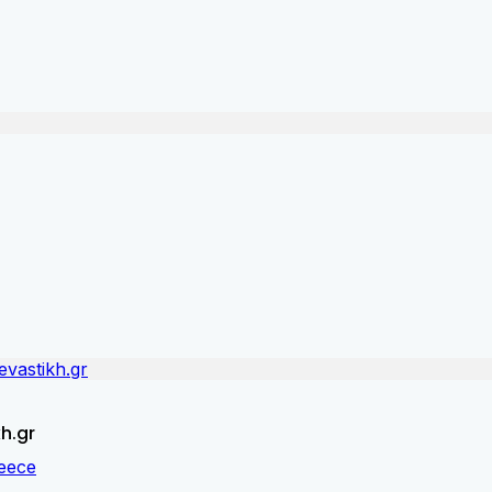
kh.gr
eece