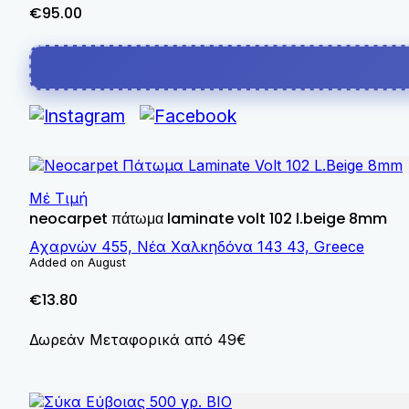
€95.00
Μέ Τιμή
neocarpet πάτωμα laminate volt 102 l.beige 8mm
Αχαρνών 455, Νέα Χαλκηδόνα 143 43, Greece
Added on August
€13.80
Δωρεάν Μεταφορικά από 49€