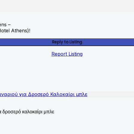
ens –
otel Athens)!
Reply to Listing
Report Listing
ια δροσερό καλοκαίρι μπλε