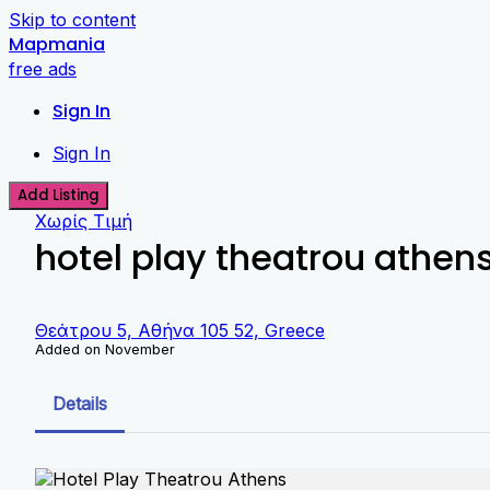
Skip to content
Mapmania
free ads
Sign In
Sign In
Add Listing
Χωρίς Τιμή
hotel play theatrou athen
Θεάτρου 5, Αθήνα 105 52, Greece
Added on November
Details