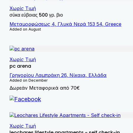
Χωρίς Τιμή
σύκα εύβοιας 500 γρ. βιο
Μεταμορφώσεως 4, Γλυκά Νερά 153 54, Greece
Added on August
Χωρίς Τιμή
pc arena
Γρηγορίου Λαμπράκη 26, Νίκαια, Ελλάδα
Added on December
Δωρεάν Μεταφορικά από 70€
Χωρίς Τιμή
leochares lifestyle apartments - self check-in