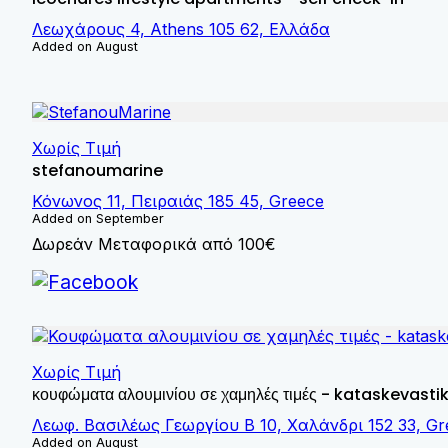
Λεωχάρους 4, Athens 105 62, Ελλάδα
Added on August
Χωρίς Τιμή
stefanoumarine
Κόνωνος 11, Πειραιάς 185 45, Greece
Added on September
Δωρεάν Μεταφορικά από 100€
Χωρίς Τιμή
κουφώματα αλουμινίου σε χαμηλές τιμές - kataskevasti
Λεωφ. Βασιλέως Γεωργίου B 10, Χαλάνδρι 152 33, Gr
Added on August