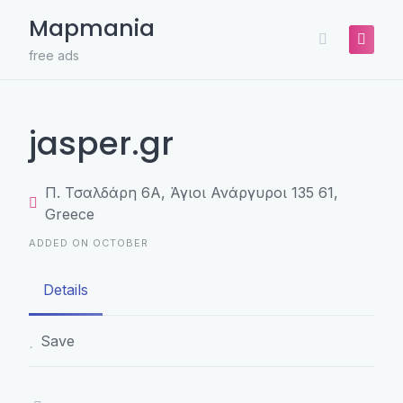
Skip
Mapmania
to
content
free ads
jasper.gr
Π. Τσαλδάρη 6Α, Άγιοι Ανάργυροι 135 61,
Greece
ADDED ON OCTOBER
Details
Save