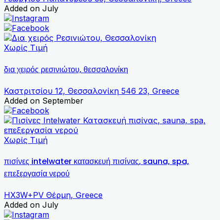
Added on July
Χωρίς Τιμή
δια χειρός ρεσινιώτου, θεσσαλονίκη
Καστριτσίου 12, Θεσσαλονίκη 546 23, Greece
Added on September
Χωρίς Τιμή
πισίνες intelwater κατασκευή πισίνας, sauna, spa,
επεξεργασία νερού
HX3W+PV Θέρμη, Greece
Added on July