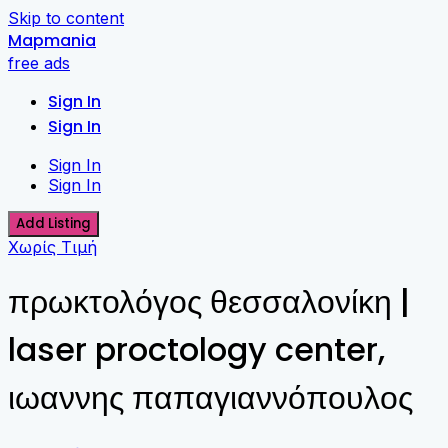
Skip to content
Mapmania
free ads
Sign In
Sign In
Sign In
Sign In
Add Listing
Χωρίς Τιμή
πρωκτολόγος θεσσαλονίκη |
laser proctology center,
ιωαννης παπαγιαννόπουλος