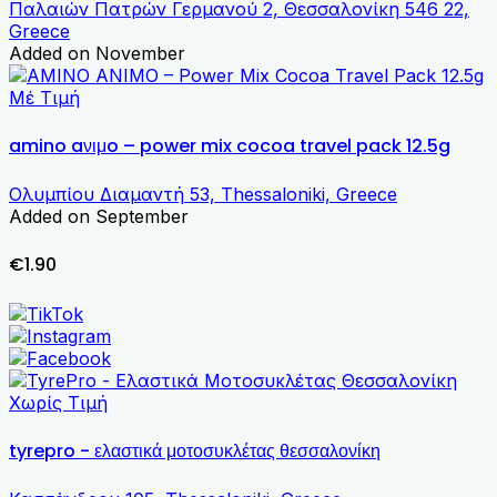
Παλαιών Πατρών Γερμανού 2, Θεσσαλονίκη 546 22,
Greece
Added on November
Μέ Τιμή
amino aνιμo – power mix cocoa travel pack 12.5g
Ολυμπίου Διαμαντή 53, Thessaloniki, Greece
Added on September
€1.90
Χωρίς Τιμή
tyrepro - ελαστικά μοτοσυκλέτας θεσσαλονίκη