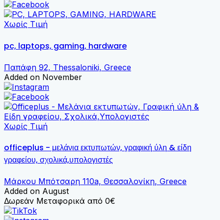
Χωρίς Τιμή
pc, laptops, gaming, hardware
Παπάφη 92, Thessaloniki, Greece
Added on November
Χωρίς Τιμή
officeplus - μελάνια εκτυπωτών, γραφική ύλη & είδη
γραφείου, σχολικά,υπολογιστές
Μάρκου Μπότσαρη 110a, Θεσσαλονίκη, Greece
Added on August
Δωρεάν Μεταφορικά από 0€