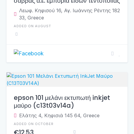
σάββας α.ε. εμπορία ειδών τεντοποιίας
Λεωφ. Κηφισού 16, Αγ. Ιωάννης Ρέντης 182
33, Greece
ADDED ON AUGUST
epson 101 μελάνι εκτυπωτή inkjet
μαύρο (c13t03v14a)
Ελάτης 4, Κηφισιά 145 64, Greece
ADDED ON OCTOBER
€12.53