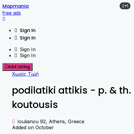
Skip
Mapmania
+1
to
free ads
content
Sign In
Sign In
Sign In
Sign In
Add Listing
Χωρίς Τιμή
podilatiki attikis - p. & th.
koutousis
Ioulianou 92, Athens, Greece
Added on October