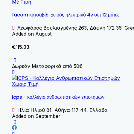
Μέ Τιμή
facom κατσαβίδι χειρός ηλεκτρικό 4v σετ 12 μύτες
Λεωφόρος Βουλιαγμένης 263, Δάφνη 172 36, Gre
Added on August
€115.03
Δωρεάν Μεταφορικά από 50€
Χωρίς Τιμή
icps - κολλέγιο ανθρωπιστικών επιστημών
Ηλία Ηλιού 81, Αθήνα 117 44, Ελλάδα
Added on September