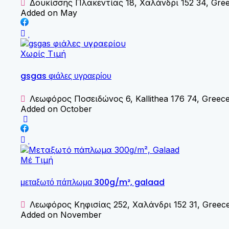
Δουκίσσης Πλακεντίας 18, Χαλάνδρι 152 34, Gre
Added on May
Χωρίς Τιμή
gsgas φιάλες υγραερίου
Λεωφόρος Ποσειδώνος 6, Kallithea 176 74, Greec
Added on October
Μέ Τιμή
μεταξωτό πάπλωμα 300g/m², galaad
Λεωφόρος Κηφισίας 252, Χαλάνδρι 152 31, Greec
Added on November