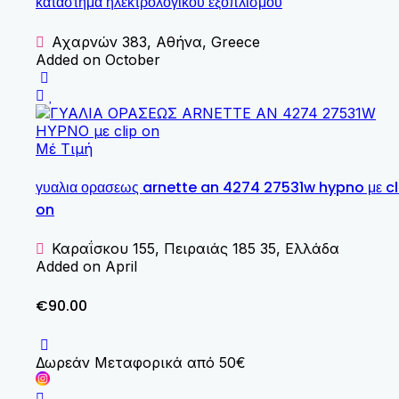
κατάστημα ηλεκτρολογικού εξοπλισμού
Αχαρνών 383, Αθήνα, Greece
Added on October
Μέ Τιμή
γυαλια ορασεως arnette an 4274 27531w hypno με cl
on
Καραΐσκου 155, Πειραιάς 185 35, Ελλάδα
Added on April
€90.00
Δωρεάν Μεταφορικά από 50€