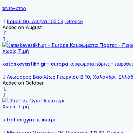
τεντο-στορ
Ερμού 86, Αθήνα 105 54, Greece
Added on August
Χωρίς Τιμή
kataskevastikh.gr - europa κουφώματα πόρτες - παράθυ
Λεωφόρος Βασιλέως Γεωργίου B 10, Χαλάνδρι, Ελλά
Added on October
Χωρίς Τιμή
ultraflex gym περιστέρι
Εθνάρχου Μακαρίου 16, Περιστέρι 121 32, Greece