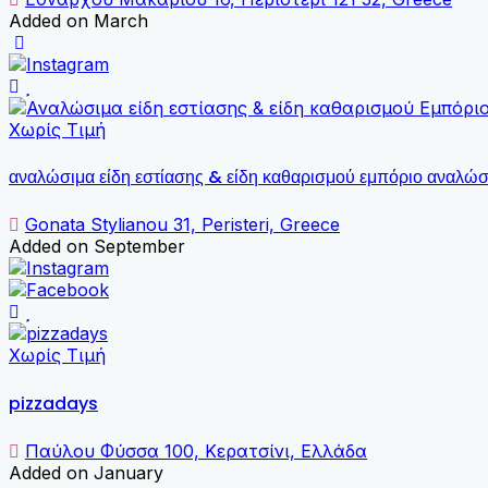
Added on March
Χωρίς Τιμή
αναλώσιμα είδη εστίασης & είδη καθαρισμού εμπόριο αναλώ
Gonata Stylianou 31, Peristeri, Greece
Added on September
Χωρίς Τιμή
pizzadays
Παύλου Φύσσα 100, Κερατσίνι, Ελλάδα
Added on January