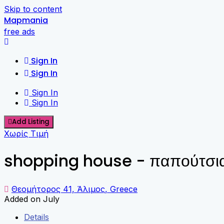
Skip to content
Mapmania
free ads
Sign In
Sign In
Sign In
Sign In
Add Listing
Χωρίς Τιμή
shopping house - παπούτσια -
Θεομήτορος 41, Άλιμος, Greece
Added on July
Details