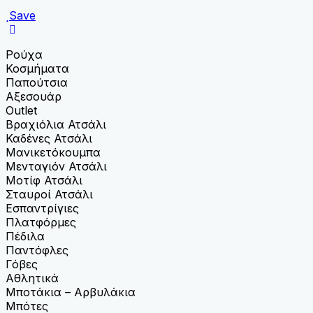
Save
Ρούχα
Κοσμήματα
Παπούτσια
Αξεσουάρ
Outlet
Βραχιόλια Ατσάλι
Καδένες Ατσάλι
Μανικετόκουμπα
Μενταγιόν Ατσάλι
Μοτίφ Ατσάλι
Σταυροί Ατσάλι
Εσπαντρίγιες
Πλατφόρμες
Πέδιλα
Παντόφλες
Γόβες
Αθλητικά
Μποτάκια – Αρβυλάκια
Μπότες