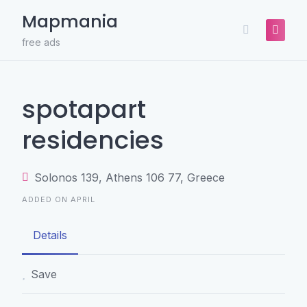
Skip
Mapmania
to
content
free ads
spotapart
residencies
Solonos 139, Athens 106 77, Greece
ADDED ON APRIL
Details
Save