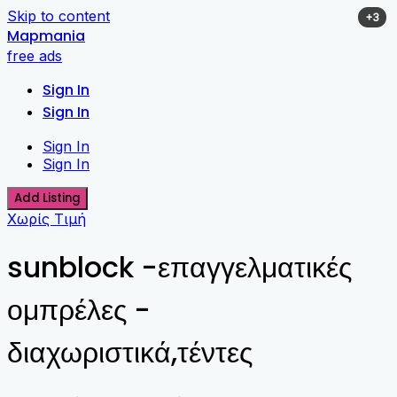
Skip to content
+3
Mapmania
free ads
Sign In
Sign In
Sign In
Sign In
Add Listing
Χωρίς Τιμή
sunblock -επαγγελματικές
ομπρέλες -
διαχωριστικά,τέντες