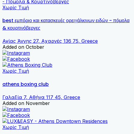
Χωρίς Τιμή
best εμπόριο και κατασκευές ορειχάλκινων ειδών - πόμολα
& κουρτινόβεργες
Αγίας Άννης 27, Αχαρνές 136 75, Greece
Added on October
Χωρίς Τιμή
athens boxing club
Γαλαξία 7, Αθήνα 117 45, Greece
Added on November
Χωρίς Τιμή