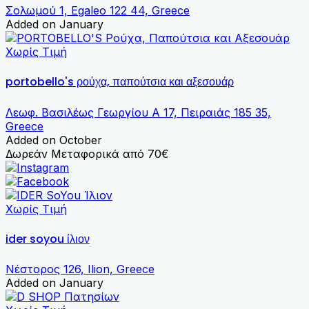
Σολωμού 1, Egaleo 122 44, Greece
Added on January
Χωρίς Τιμή
portobello's ρούχα, παπούτσια και αξεσουάρ
Λεωφ. Βασιλέως Γεωργίου Α 17, Πειραιάς 185 35,
Greece
Added on October
Δωρεάν Μεταφορικά από 70€
Χωρίς Τιμή
ider soyou ίλιον
Νέστορος 126, Ilion, Greece
Added on January