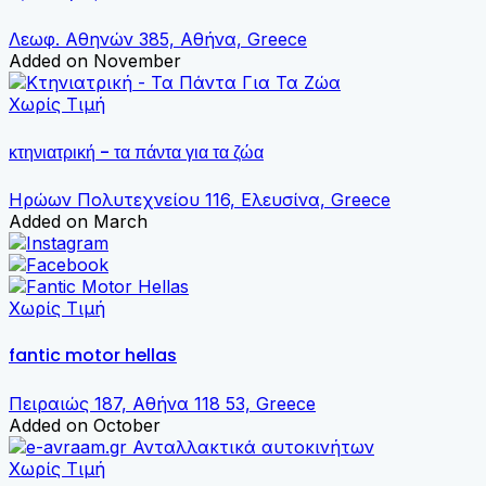
Λεωφ. Αθηνών 385, Αθήνα, Greece
Added on November
Χωρίς Τιμή
κτηνιατρική - τα πάντα για τα ζώα
Ηρώων Πολυτεχνείου 116, Ελευσίνα, Greece
Added on March
Χωρίς Τιμή
fantic motor hellas
Πειραιώς 187, Αθήνα 118 53, Greece
Added on October
Χωρίς Τιμή