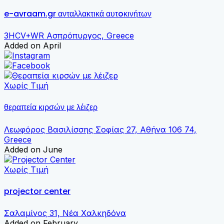
e-avraam.gr ανταλλακτικά αυτoκινήτων
3HCV+WR Ασπρόπυργος, Greece
Added on April
Χωρίς Τιμή
θεραπεία κιρσών με λέιζερ
Λεωφόρος Βασιλίσσης Σοφίας 27, Αθήνα 106 74,
Greece
Added on June
Χωρίς Τιμή
projector center
Σαλαμίνος 31, Νέα Χαλκηδόνα
Added on February