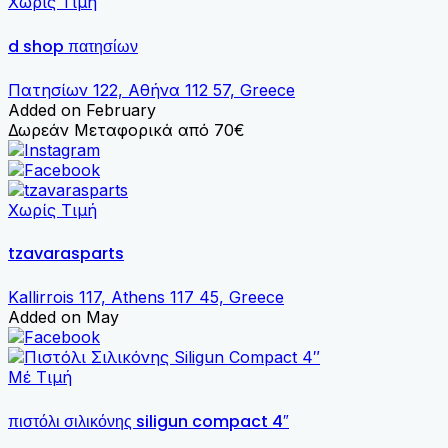
Χωρίς Τιμή
d shop πατησίων
Πατησίων 122, Αθήνα 112 57, Greece
Added on February
Δωρεάν Μεταφορικά από 70€
Χωρίς Τιμή
tzavarasparts
Kallirrois 117, Athens 117 45, Greece
Added on May
Μέ Τιμή
πιστόλι σιλικόνης siligun compact 4″