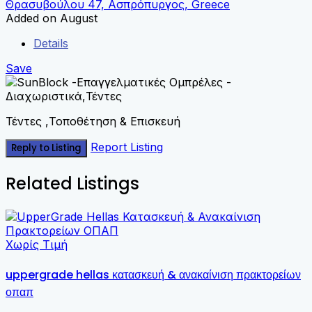
Θρασυβούλου 47, Ασπρόπυργος, Greece
Added on August
Details
Save
Τέντες ,Τοποθέτηση & Επισκευή
Report Listing
Reply to Listing
Related Listings
Χωρίς Τιμή
uppergrade hellas κατασκευή & ανακαίνιση πρακτορείων
οπαπ