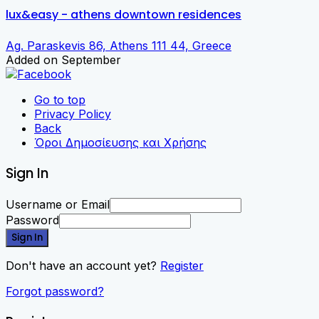
lux&easy - athens downtown residences
Ag. Paraskevis 86, Athens 111 44, Greece
Added on September
Go to top
Privacy Policy
Back
Όροι Δημοσίευσης και Χρήσης
Sign In
Username or Email
Password
Sign In
Don't have an account yet?
Register
Forgot password?