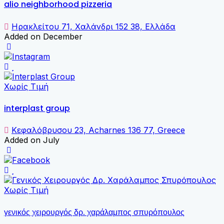
alio neighborhood pizzeria
Ηρακλείτου 71, Χαλάνδρι 152 38, Ελλάδα
Added on December
Χωρίς Τιμή
interplast group
Κεφαλόβρυσου 23, Acharnes 136 77, Greece
Added on July
Χωρίς Τιμή
γενικός χειρουργός δρ. χαράλαμπος σπυρόπουλος