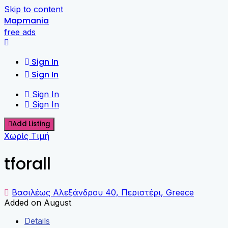
Skip to content
Mapmania
free ads
Sign In
Sign In
Sign In
Sign In
Add Listing
Χωρίς Τιμή
tforall
Βασιλέως Αλεξάνδρου 40, Περιστέρι, Greece
Added on August
Details