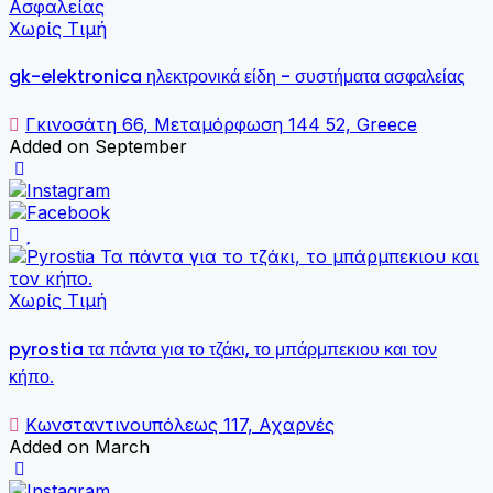
Χωρίς Τιμή
gk-elektronica ηλεκτρονικά είδη - συστήματα ασφαλείας
Γκινοσάτη 66, Μεταμόρφωση 144 52, Greece
Added on September
Χωρίς Τιμή
pyrostia τα πάντα για το τζάκι, το μπάρμπεκιου και τον
κήπο.
Κωνσταντινουπόλεως 117, Αχαρνές
Added on March