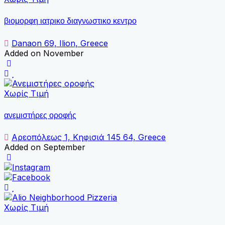
βιομορφη ιατρικο διαγνωστικο κεντρο
Danaon 69, Ilion, Greece
Added on November
Χωρίς Τιμή
ανεμιστήρες οροφής
Αρεοπόλεως 1, Κηφισιά 145 64, Greece
Added on September
Χωρίς Τιμή