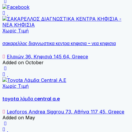
Χωρίς Τιμή
σακαρελλος διαγνωστικα κεντρα κηφισια - νεα κηφισια
Ελαιών 36, Κηφισιά 145 64, Greece
Added on October
Χωρίς Τιμή
toyota λάμδα central a.e
Leoforos Andrea Siggrou 73, Αθήνα 117 45, Greece
Added on May