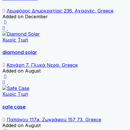
Λεωφόρος Δημοκρατίας 236, Αχαρνές, Greece
Added on December
Χωρίς Τιμή
diamond solar
Κανάρη 7, Γλυκά Νερά, Greece
Added on August
Χωρίς Τιμή
safe case
Παπάγου 117a, Ζωγράφου 157 73, Greece
Added on August