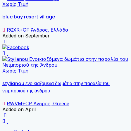
Χωρίς Τιμή
blue bay resort village
RQXR+GF Άνδρος, Ελλάδα
Added on September
Χωρίς Τιμή
stylianou ενοικιαζόμενα δωμάτια στην παραλία του
νειμποριού της άνδρου
RWVM+CP Άνδρος, Greece
Added on April