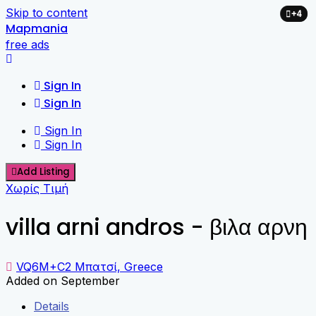
Skip to content
+4
+2
Mapmania
free ads
Sign In
Sign In
Sign In
Sign In
Add Listing
Χωρίς Τιμή
villa arni andros - βιλα αρνη
VQ6M+C2 Μπατσί, Greece
Added on September
Details