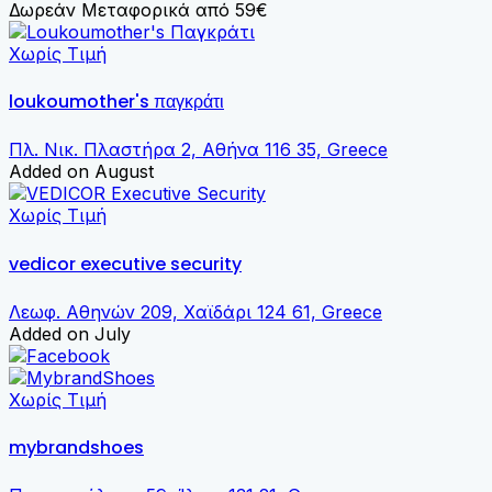
Δωρεάν Μεταφορικά από 59€
Χωρίς Τιμή
loukoumother's παγκράτι
Πλ. Νικ. Πλαστήρα 2, Αθήνα 116 35, Greece
Added on August
Χωρίς Τιμή
vedicor executive security
Λεωφ. Αθηνών 209, Χαϊδάρι 124 61, Greece
Added on July
Χωρίς Τιμή
mybrandshoes