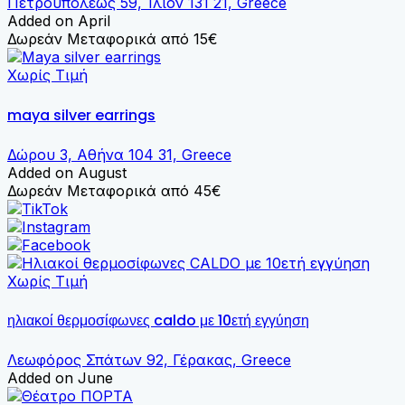
Πετρουπόλεως 59, Ίλιον 131 21, Greece
Added on April
Δωρεάν Μεταφορικά από 15€
Χωρίς Τιμή
maya silver earrings
Δώρου 3, Αθήνα 104 31, Greece
Added on August
Δωρεάν Μεταφορικά από 45€
Χωρίς Τιμή
ηλιακοί θερμοσίφωνες caldo με 10ετή εγγύηση
Λεωφόρος Σπάτων 92, Γέρακας, Greece
Added on June