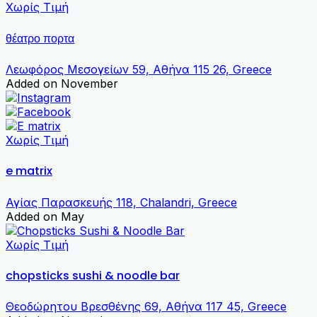
Χωρίς Τιμή
θέατρο πορτα
Λεωφόρος Μεσογείων 59, Αθήνα 115 26, Greece
Added on November
Χωρίς Τιμή
e matrix
Αγίας Παρασκευής 118, Chalandri, Greece
Added on May
Χωρίς Τιμή
chopsticks sushi & noodle bar
Θεοδώρητου Βρεσθένης 69, Αθήνα 117 45, Greece