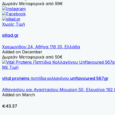
Δωρεάν Μεταφορικά από 99€
Χωρίς Τιμή
siliad.gr
Χρεμωνίδου 24, Αθήνα 116 33, Ελλάδα
Added on December
Δωρεάν Μεταφορικά από 50€
Μέ Τιμή
vital proteins πεπτίδια κολλαγόνου unflavoured 567gr
Αθανασίου και Αναστασίου Μουρίκη 50, Ελευσίνα 192 
Added on March
€43.37