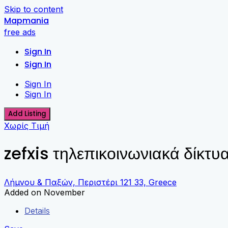
Skip to content
Mapmania
free ads
Sign In
Sign In
Sign In
Sign In
Add Listing
Χωρίς Τιμή
zefxis τηλεπικοινωνιακά δίκτυ
Λήμνου & Παξών, Περιστέρι 121 33, Greece
Added on November
Details