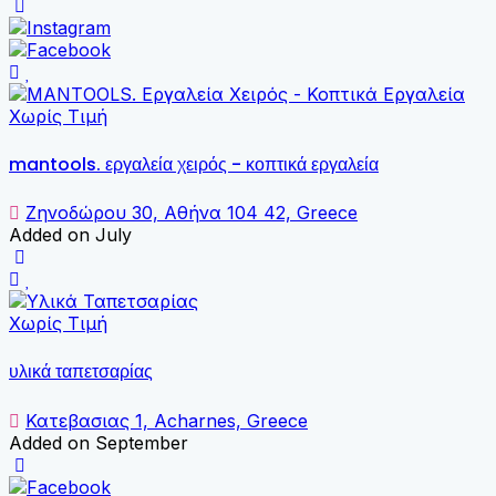
Χωρίς Τιμή
mantools. εργαλεία χειρός - κοπτικά εργαλεία
Ζηνοδώρου 30, Αθήνα 104 42, Greece
Added on July
Χωρίς Τιμή
υλικά ταπετσαρίας
Κατεβασιας 1, Acharnes, Greece
Added on September