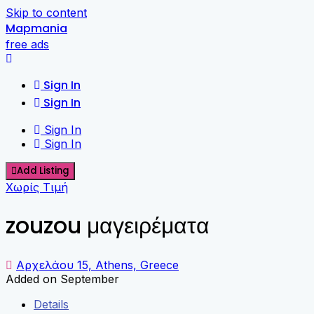
Skip to content
Mapmania
free ads
Sign In
Sign In
Sign In
Sign In
Add Listing
Χωρίς Τιμή
zouzou μαγειρέματα
Αρχελάου 15, Athens, Greece
Added on September
Details