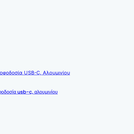
φοδοσία usb-c, αλουμινίου