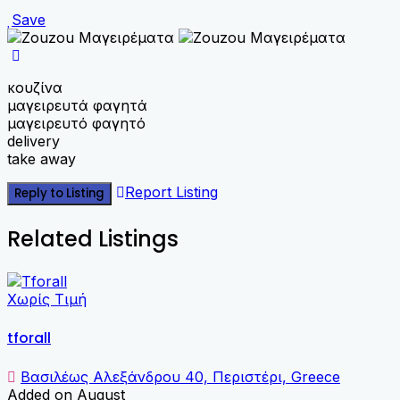
Save
κουζίνα
μαγειρευτά φαγητά
μαγειρευτό φαγητό
delivery
take away
Report Listing
Reply to Listing
Related Listings
Χωρίς Τιμή
tforall
Βασιλέως Αλεξάνδρου 40, Περιστέρι, Greece
Added on August