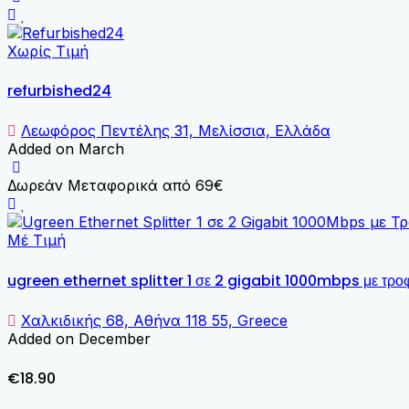
Χωρίς Τιμή
refurbished24
Λεωφόρος Πεντέλης 31, Μελίσσια, Ελλάδα
Added on March
Δωρεάν Μεταφορικά από 69€
Μέ Τιμή
ugreen ethernet splitter 1 σε 2 gigabit 1000mbps με τρο
Χαλκιδικής 68, Αθήνα 118 55, Greece
Added on December
€18.90