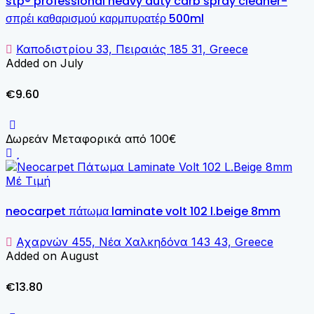
stp® professional heavy duty carb spray cleaner-
σπρέι καθαρισμού καρμπυρατέρ 500ml
Καποδιστρίου 33, Πειραιάς 185 31, Greece
Added on July
€9.60
Δωρεάν Μεταφορικά από 100€
Μέ Τιμή
neocarpet πάτωμα laminate volt 102 l.beige 8mm
Αχαρνών 455, Νέα Χαλκηδόνα 143 43, Greece
Added on August
€13.80