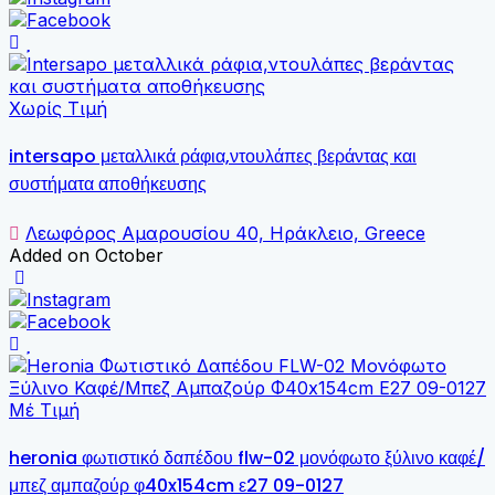
Χωρίς Τιμή
intersapo μεταλλικά ράφια,ντουλάπες βεράντας και
συστήματα αποθήκευσης
Λεωφόρος Αμαρουσίου 40, Ηράκλειο, Greece
Added on October
Μέ Τιμή
heronia φωτιστικό δαπέδου flw-02 μονόφωτο ξύλινο καφέ/
μπεζ αμπαζούρ φ40x154cm ε27 09-0127