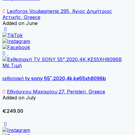
Leoforos Vouliagmenis 295, Άγιος Δημήτριος
Αττικής, Greece
Added on June
Μέ Τιμή
εκθεσιακή tv sony 55",2020,4k,ke55xh8096b
Εθνάρχου Μακαρίου 27, Peristeri, Greece
Added on July
€249.00