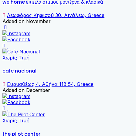
welhome έπιπλα σπιτιού μοντέρνα & κλασικά
Λεωφόρος Κηφισού 30, Αιγάλεω, Greece
Added on November
Χωρίς Τιμή
cafe nacional
Ευρυσθέως 4, Αθήνα 118 54, Greece
Added on December
Χωρίς Τιμή
the pilot center