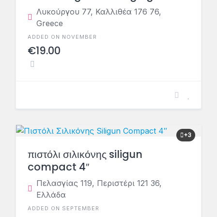
station 100w black 60167
Λυκούργου 77, Καλλιθέα 176 76,
Greece
ADDED ON NOVEMBER
€19.00
+3
πιστόλι σιλικόνης siligun
compact 4″
Πελασγίας 119, Περιστέρι 121 36,
Ελλάδα
ADDED ON SEPTEMBER