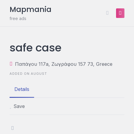
Skip
Mapmania
to
content
free ads
safe case
Παπάγου 117a, Ζωγράφου 157 73, Greece
ADDED ON AUGUST
Details
Save